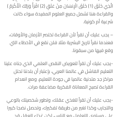
الَّذِي خَلَقَ (1) خَلَقَ الْإِنسَانَ مِنْ عَلَقٍ (2) اقْرَأْ وَرَبُّكَ الْأَكْرَمُ )
والقراءة هنا تشمل جميع العلوم المفيدة سواء كانت
شرعية أم كونية.
– يجب عليك أن تقرأ لأن القراءة تختصر الأزمان والأوقات،
فعندما نقرأ تاريخ البشرية مثلا فلن نقع في الأخطاء التي
وقع فيها من سبقونا.
-يجب عليك أن تقرأ لتعويض النقص العلمي الذي جناه علينا
التعليم الفاشل في عالمنا العربي، بإعتبار أن بلدننا تحتل
مراكز جد متدنية عالميا في جودة التعليم، ومع انعدام
القراءة تصبح المعاناة الفكرية مضاعفة مرات.
-يجب عليك أن تقرأ لتغذي عقلك، وتطور شخصيتك بالوعي
والتجارب وكذا تغير من طريقة تفكيرك، وتحصل نضجا كبيرا
على مستوى التعامل مع الناس، لكن غذاء العقل قد