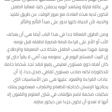
في عائلة قارئة وشاهد أبويه يحملان كتبا، فغالبا الطفل
تتكون لديه هذه العادة مع مرور الوقت عن طريق تقليد
والديه، لأن الحياة كلها تدور على مبدأ التأثير والتأثر.
ومن الطرق الفعالة جدا في هذا الباب أيضا هي أن يعكف
الأب أو الأم على قراءة قصة قصيرة لطفله قبل نومه
يوميا، فهذا سيكسب الطفل ملكة حب المعرفة والإطلاع.
إن البيت المسلم اليوم في عمومه بيت أمي لا يقرأ حتى لو
كان أهله ذوو مستوى تعليمي رفيع فقد تجد شخصا حاملا
للدكتوراه لكنه صاحب مستوى ثقافي ضحل جدا، إذ أن
عادات القراءة والتعود عليها هي من الأساسيات التي
يحتاجها الإنسان كحاجته للطعام والشراب، فبعضهم يملك
مكتبات ضخمة تضم مؤلفات في شتى العلوم والفنون إلا
أنها لا تعدو أن تكون جزءا من ديكور منزله.