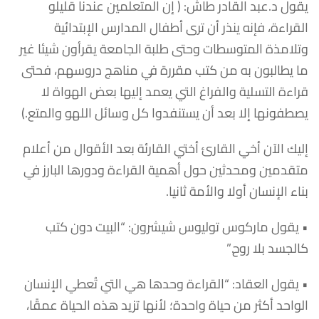
يقول د.عبد القادر طاش: ( إن المتعلمين عندنا قليلو
القراءة، فإنه ينذر أن ترى أطفال المدارس الإبتدائية
وتلامذة المتوسطات وحتى طلبة الجامعة يقرأون شيئا غير
ما يطالبون به من كتب مقررة في مناهج دروسهم، فحتى
قراءة التسلية والفراغ التي يعمد إليها بعض الهواة لا
يصطفونها إلا بعد أن يستنفدوا كل وسائل اللهو والمتع.)
إليك الآن أخي القارئ أختي القارئة بعد الأقوال من أعلام
متقدمين ومحدثين حول أهمية القراءة ودورها البارز في
بناء الإنسان أولا والأمة ثانيا.
• يقول ماركوس توليوس شيشرون: “البيت دون كتب
كالجسد بلا روح.”
• يقول العقاد: “القراءة وحدها هي التي تُعطي الإنسان
الواحد أكثر من حياة واحدة؛ لأنها تزيد هذه الحياة عمقًا،