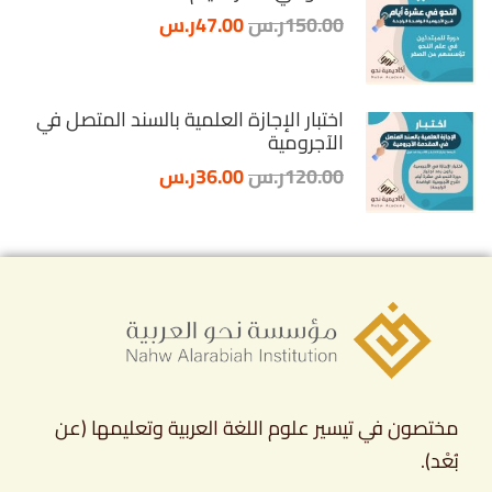
150.00ر.س
47.00ر.س
اختبار الإجازة العلمية بالسند المتصل في
الآجرومية
120.00ر.س
36.00ر.س
مختصون في تيسير علوم اللغة العربية وتعليمها (عن
بُعْد).