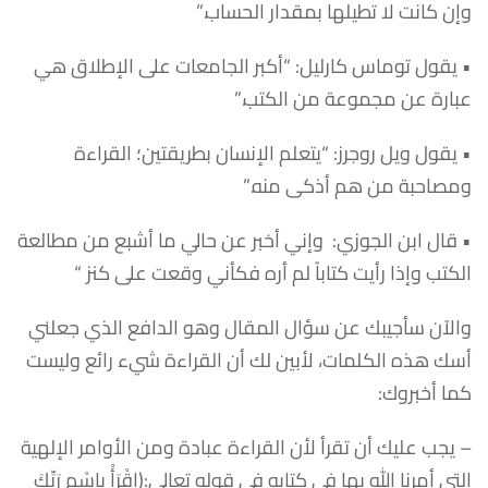
وإن كانت لا تطيلها بمقدار الحساب.”
• يقول توماس كارليل: “أكبر الجامعات على الإطلاق هي
عبارة عن مجموعة من الكتب.”
• يقول ويل روجرز: “يتعلم الإنسان بطريقتين؛ ‫القراءة
ومصاحبة من هم أذكى منه.”
• قال ابن الجوزي: وإني أخبر عن حالي ما أشبع من مطالعة
الكتب وإذا رأيت كتاباً لم أره فكأني وقعت على كنز “
والآن سأجيبك عن سؤال المقال وهو الدافع الذي جعلني
أسك هذه الكلمات، لأبين لك أن القراءة شيء رائع وليست
كما أخبروك:
– يجب عليك أن تقرأ لأن القراءة عبادة ومن الأوامر الإلهية
التي أمرنا الله بها في كتابه في قوله تعالى:(اقْرَأْ بِاسْمِ رَبِّكَ