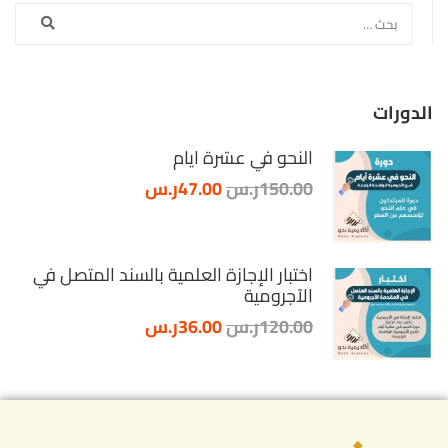
الدورات
النحو في عشرة أيام
150.00ر.س
47.00ر.س
اختبار الإجازة العلمية بالسند المتصل في
الآجرومية
120.00ر.س
36.00ر.س