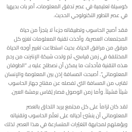
كوسيلة تعليمية في عصر تدفق المعلومات، أمر بات بديهيا
في عصر التطور التكنولوجي الحديث.
فقد أصبح الحاسوب وتطبيقاته جزءاً لا يتجزأ من حياة
المجتمعات العصرية. وأخذت تقنية المعلومات تغزو كل
مرفق من مرافق الحياة، بحيث استطاعت تغيير أوجه الحياة
المختلفة في زمن قياسي، ثم ولدت شبكة الإنترنت من رحم
هذه التقنية فأحدثت ما يمكن أن نصطلح عليه بـ “الطوفان
المعلوماتي”. أصبحت المسافة إذن بين المعلومة والإنسان
تقترب من المسافة التي تفصله عن مفتاح جهاز الحاسوب
شيئاً فشيئاً. وأما زمن الوصول فصار يُقاس برمشة العين.
لقد كان لزاماً على كل مجتمع يريد اللحاق بالعصر
المعلوماتي أن ينشئ أجياله على تعلّم الحاسوب وتقنياته
ويؤهلهم لمجابهة التغيّرات المتسارعة في هذا العصر. لذلك