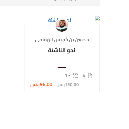
د.حسن بن خَمِيس الهَمَّامي
نحو الناشئة
13
4
96.00ر.س
150.00ر.س