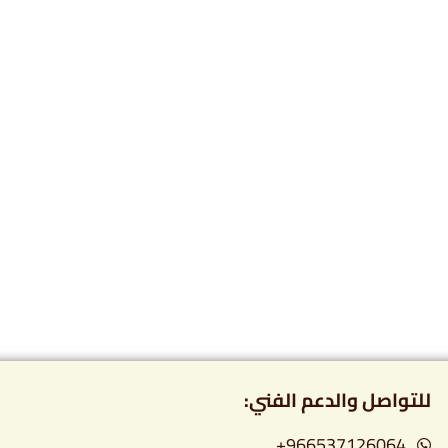
للتواصل والدعم الفني:
966537126064+