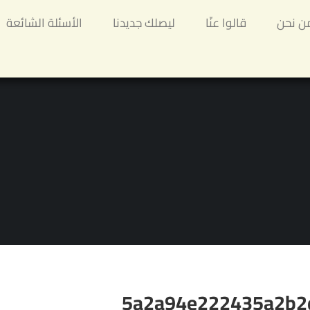
ن نحن
قالوا عنّا
ليصلك جديدنا
الأسئلة الشائعة
5a2a94e222435a2b2