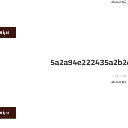
غير مصنف
اقرأ ا
5a2a94e222435a2b2
التصنيف
غير مصنف
اقرأ ا