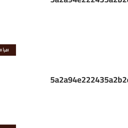
اقرأ ا
5a2a94e222435a2b2