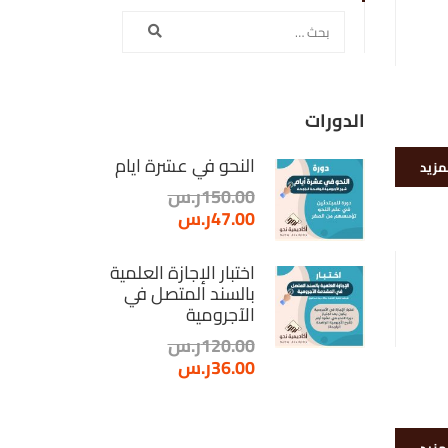
الدورات
النحو في عشرة أيام
لمزيد
150.00ر.س
47.00ر.س
اختبار الإجازة العلمية
بالسند المتصل في
الآجرومية
120.00ر.س
36.00ر.س