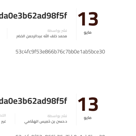
13
da0e3b62ad98f5f
نشر بواسطة
مايو
محمد خلف الله عبدالرحمن الخضر
53c4fc9f53e866b76c7bb0e1ab5bce30
13
da0e3b62ad98f5f
التص
نشر بواسطة
مايو
د.حسن بن خَمِيس الهَمَّامي
غير