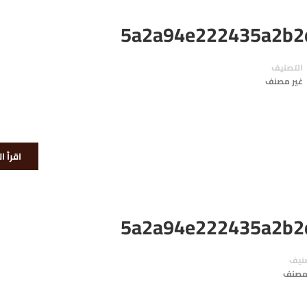
5a2a94e222435a2b2
التصنيف
غير مصنف
اقرأ ا
5a2a94e222435a2b2
نيف
 مصنف