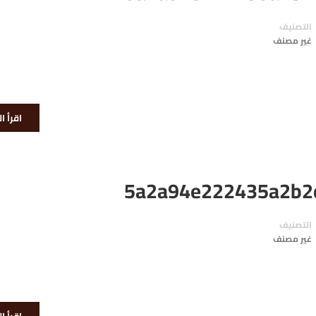
التصنيف
غير مصنف
اقرأ ا
5a2a94e222435a2b2
التصنيف
غير مصنف