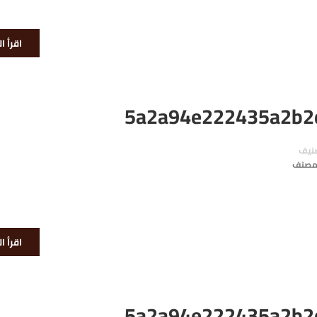
اقرأ ا
5a2a94e222435a2b2
نيف
 مصنف
اقرأ ا
5a2a94e222435a2b2