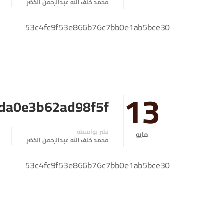
محمد خلف الله عبدالرحمن الخضر
53c4fc9f53e866b76c7bb0e1ab5bce30
13
da0e3b62ad98f5f
نشر بواسطة
مايو
محمد خلف الله عبدالرحمن الخضر
53c4fc9f53e866b76c7bb0e1ab5bce30