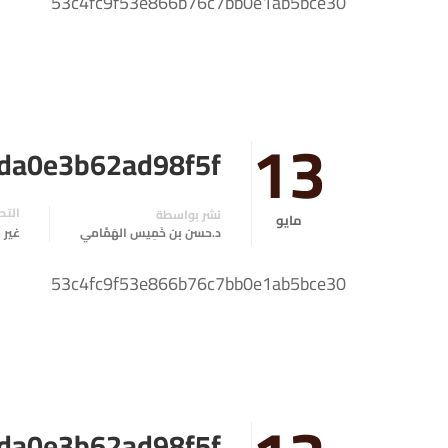
53c4fc9f53e866b76c7bb0e1ab5bce30
13
da0e3b62ad98f5f
التص
نشر بواسطة
مايو
د.حسن بن خَمِيس الهَمَّامي
غير
53c4fc9f53e866b76c7bb0e1ab5bce30
da0e3b62ad98f5f