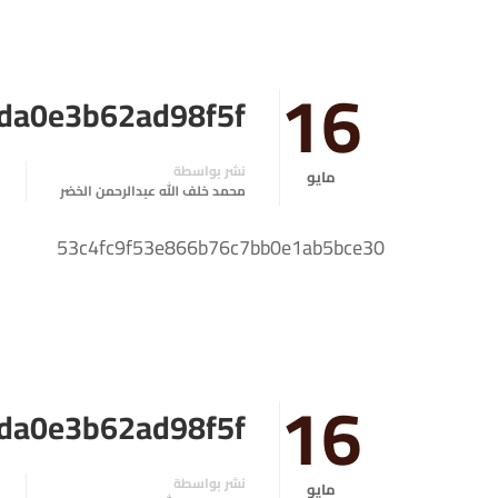
16
da0e3b62ad98f5f
نشر بواسطة
مايو
محمد خلف الله عبدالرحمن الخضر
53c4fc9f53e866b76c7bb0e1ab5bce30
16
da0e3b62ad98f5f
نشر بواسطة
مايو