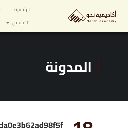
الرئيسية
م
تسجيل
المدونة
18
da0e3b62ad98f5f