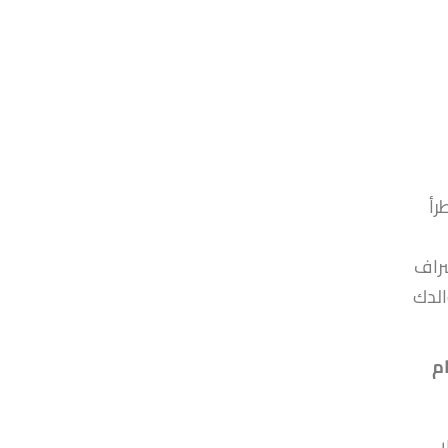
رأ
 الإشراف
الدك
م
ا