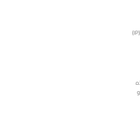
في كل مرة تزور فيها أي موقع ويب، بما في ذلك هذا الموقع، يسجل الخادم المضيف عنوان بروتوكول الإنترنت (IP)
ه
و