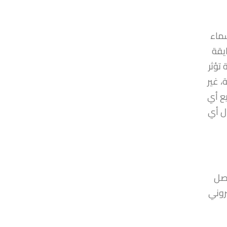
سماء
يقة
تؤثر
، غير
ع أي
ل أي
اصل
تروني