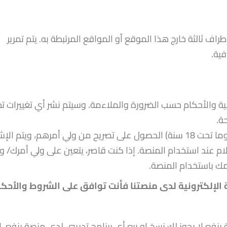
راف ثالثة خارج هذا الموقع أو المواقع المرتبطة به. يتم تمرير
ية.
 والأحكام حسب الضرورة والملاءمة. وسيتم نشر أي تغييرات تط
ة.
يتعين على كافة المستخدمين من القصر (عموما تحت 18 سنة) الحصول على تصريح من ولي أمرهم، ويتم
م عند استخدام المنصة. إذا كنت قاصر، يتعين على ولي أمرك/ و
مك باستخدام المنصة.
 الإلكترونية لدى منصتنا فأنت توافق على الشروط والأحكا
فع لا يجوز لك نسخ او بيع أي برنامج تدريبي لدى منصة ينفع. ل