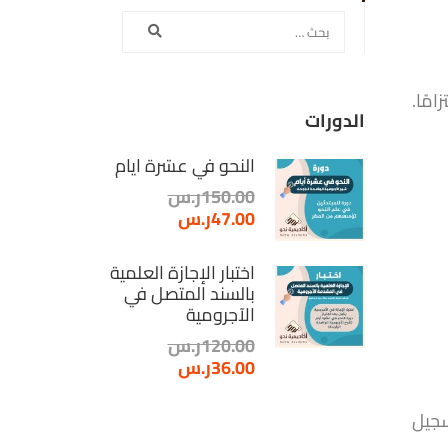
الدورات
النحو في عشرة أيام
150.00ر.س
47.00ر.س
اختبار الإجازة العلمية
بالسند المتصل في
الآجرومية
120.00ر.س
36.00ر.س
سجيل