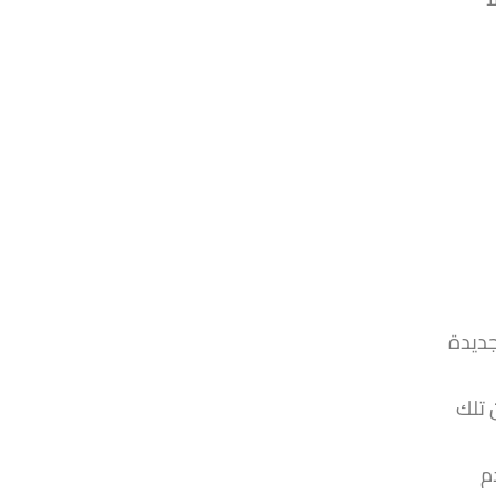
جديدة
 تلك
م